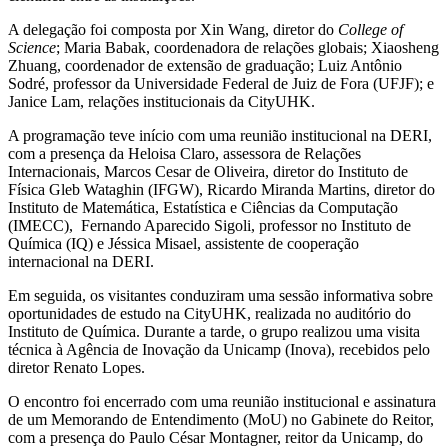
A delegação foi composta por Xin Wang, diretor do
College of
Science
; Maria Babak, coordenadora de relações globais; Xiaosheng
Zhuang, coordenador de extensão de graduação; Luiz Antônio
Sodré, professor da Universidade Federal de Juiz de Fora (UFJF); e
Janice Lam, relações institucionais da CityUHK.
A programação teve início com uma reunião institucional na DERI,
com a presença da Heloisa Claro, assessora de Relações
Internacionais, Marcos Cesar de Oliveira, diretor do Instituto de
Física Gleb Wataghin (IFGW), Ricardo Miranda Martins, diretor do
Instituto de Matemática, Estatística e Ciências da Computação
(IMECC), Fernando Aparecido Sigoli, professor no Instituto de
Química (IQ) e Jéssica Misael, assistente de cooperação
internacional na DERI.
Em seguida, os visitantes conduziram uma sessão informativa sobre
oportunidades de estudo na CityUHK, realizada no auditório do
Instituto de Química. Durante a tarde, o grupo realizou uma visita
técnica à Agência de Inovação da Unicamp (Inova), recebidos pelo
diretor Renato Lopes.
O encontro foi encerrado com uma reunião institucional e assinatura
de um Memorando de Entendimento (MoU) no Gabinete do Reitor,
com a presença do Paulo César Montagner, reitor da Unicamp, do