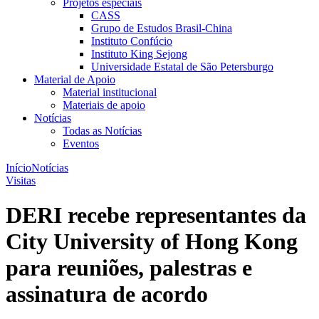
Projetos especiais
CASS
Grupo de Estudos Brasil-China
Instituto Confúcio
Instituto King Sejong
Universidade Estatal de São Petersburgo
Material de Apoio
Material institucional
Materiais de apoio
Notícias
Todas as Notícias
Eventos
Início
Notícias
Visitas
DERI recebe representantes da
City University of Hong Kong
para reuniões, palestras e
assinatura de acordo