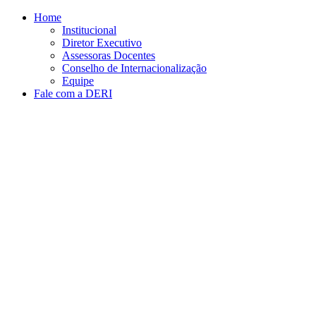
Conteúdo principal
Menu principal
Rodapé
Home
Institucional
Diretor Executivo
Assessoras Docentes
Conselho de Internacionalização
Equipe
Fale com a DERI
Aumentar fonte
Diminuir fonte