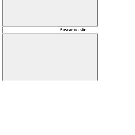
Buscar
Buscar no site
Buscar
Aumentar fonte
Diminuir fonte