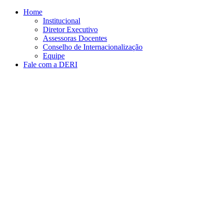
Conteúdo principal
Menu principal
Rodapé
Home
Institucional
Diretor Executivo
Assessoras Docentes
Conselho de Internacionalização
Equipe
Fale com a DERI
Aumentar fonte
Diminuir fonte