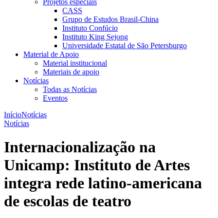
Projetos especiais
CASS
Grupo de Estudos Brasil-China
Instituto Confúcio
Instituto King Sejong
Universidade Estatal de São Petersburgo
Material de Apoio
Material institucional
Materiais de apoio
Notícias
Todas as Notícias
Eventos
Início
Notícias
Notícias
Internacionalização na
Unicamp: Instituto de Artes
integra rede latino-americana
de escolas de teatro