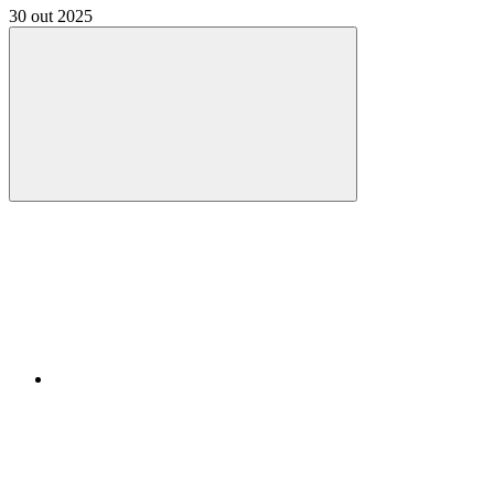
30 out 2025
Compartilhar
Compartilhar po
Compartilhar n