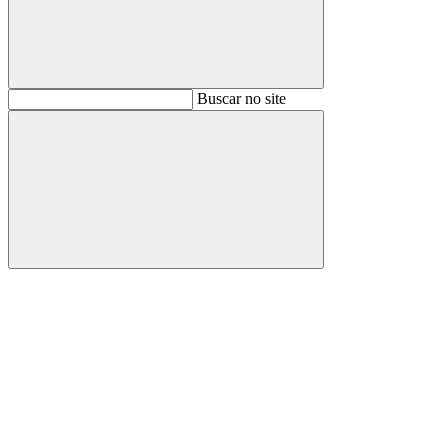
Buscar
Buscar no site
Buscar
Aumentar fonte
Diminuir fonte