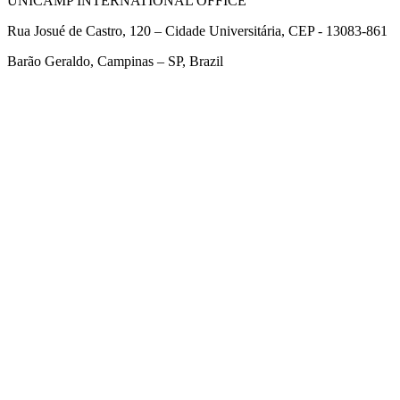
UNICAMP INTERNATIONAL OFFICE
Rua Josué de Castro, 120 – Cidade Universitária, CEP - 13083-861
Barão Geraldo, Campinas – SP, Brazil
Link para o Facebook
Link para o Twitter
Link para o Linkedin