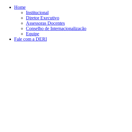
Conteúdo principal
Menu principal
Rodapé
Home
Institucional
Diretor Executivo
Assessoras Docentes
Conselho de Internacionalização
Equipe
Fale com a DERI
Aumentar fonte
Diminuir fonte