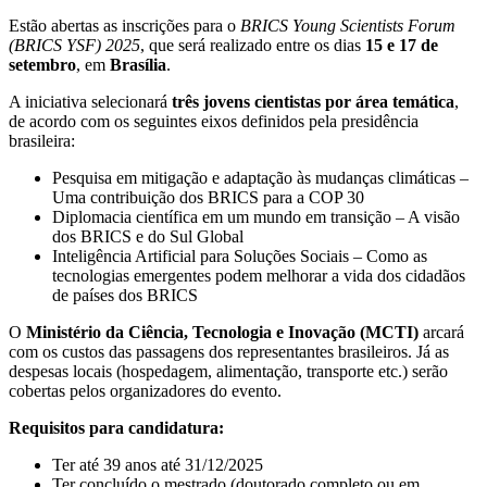
Estão abertas as inscrições para o
BRICS Young Scientists Forum
(BRICS YSF) 2025
, que será realizado entre os dias
15 e 17 de
setembro
, em
Brasília
.
A iniciativa selecionará
três jovens cientistas por área temática
,
de acordo com os seguintes eixos definidos pela presidência
brasileira:
Pesquisa em mitigação e adaptação às mudanças climáticas –
Uma contribuição dos BRICS para a COP 30
Diplomacia científica em um mundo em transição – A visão
dos BRICS e do Sul Global
Inteligência Artificial para Soluções Sociais – Como as
tecnologias emergentes podem melhorar a vida dos cidadãos
de países dos BRICS
O
Ministério da Ciência, Tecnologia e Inovação (MCTI)
arcará
com os custos das passagens dos representantes brasileiros. Já as
despesas locais (hospedagem, alimentação, transporte etc.) serão
cobertas pelos organizadores do evento.
Requisitos para candidatura:
Ter até 39 anos até 31/12/2025
Ter concluído o mestrado (doutorado completo ou em