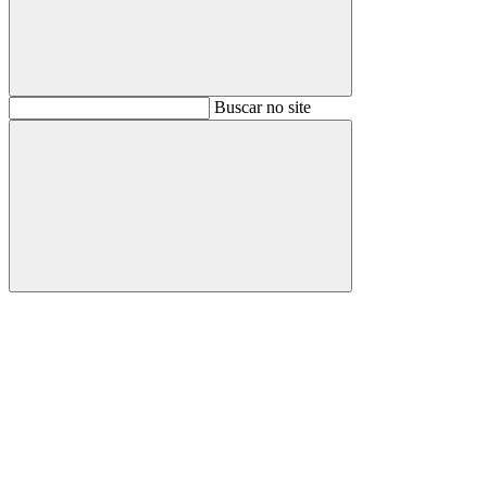
Buscar
Buscar no site
Buscar
Aumentar fonte
Diminuir fonte