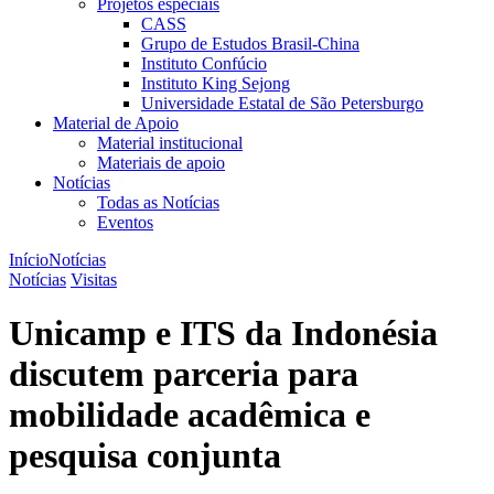
Projetos especiais
CASS
Grupo de Estudos Brasil-China
Instituto Confúcio
Instituto King Sejong
Universidade Estatal de São Petersburgo
Material de Apoio
Material institucional
Materiais de apoio
Notícias
Todas as Notícias
Eventos
Início
Notícias
Notícias
Visitas
Unicamp e ITS da Indonésia
discutem parceria para
mobilidade acadêmica e
pesquisa conjunta