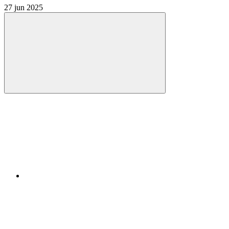
27 jun 2025
Compartilhar
Compartilhar po
Compartilhar n