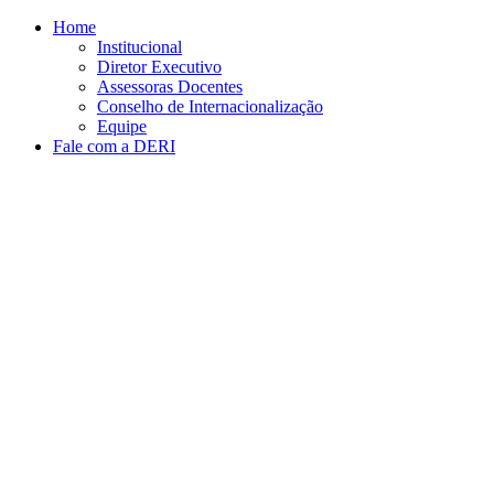
Conteúdo principal
Menu principal
Rodapé
Home
Institucional
Diretor Executivo
Assessoras Docentes
Conselho de Internacionalização
Equipe
Fale com a DERI
Aumentar fonte
Diminuir fonte