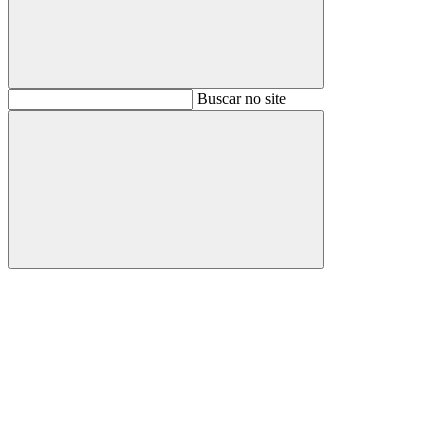
Buscar
Buscar no site
Buscar
Aumentar fonte
Diminuir fonte