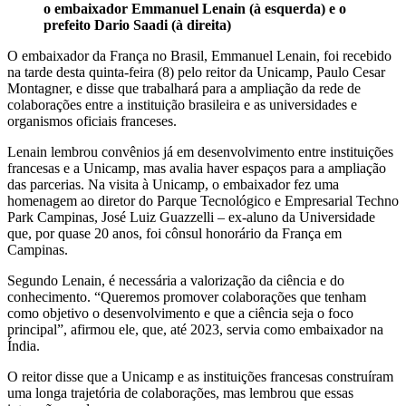
o embaixador Emmanuel Lenain (à esquerda) e o
prefeito Dario Saadi (à direita)
O embaixador da França no Brasil, Emmanuel Lenain, foi recebido
na tarde desta quinta-feira (8) pelo reitor da Unicamp, Paulo Cesar
Montagner, e disse que trabalhará para a ampliação da rede de
colaborações entre a instituição brasileira e as universidades e
organismos oficiais franceses.
Lenain lembrou convênios já em desenvolvimento entre instituições
francesas e a Unicamp, mas avalia haver espaços para a ampliação
das parcerias. Na visita à Unicamp, o embaixador fez uma
homenagem ao diretor do Parque Tecnológico e Empresarial Techno
Park Campinas, José Luiz Guazzelli – ex-aluno da Universidade
que, por quase 20 anos, foi cônsul honorário da França em
Campinas.
Segundo Lenain, é necessária a valorização da ciência e do
conhecimento. “Queremos promover colaborações que tenham
como objetivo o desenvolvimento e que a ciência seja o foco
principal”, afirmou ele, que, até 2023, servia como embaixador na
Índia.
O reitor disse que a Unicamp e as instituições francesas construíram
uma longa trajetória de colaborações, mas lembrou que essas