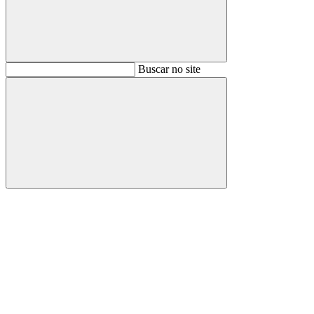
Buscar
Buscar no site
Buscar
Aumentar fonte
Diminuir fonte