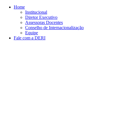
Conteúdo principal
Menu principal
Rodapé
Home
Institucional
Diretor Executivo
Assessoras Docentes
Conselho de Internacionalização
Equipe
Fale com a DERI
Aumentar fonte
Diminuir fonte