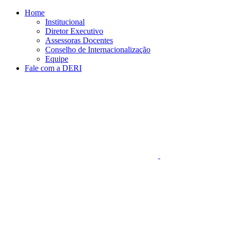
Conteúdo principal
Menu principal
Rodapé
Home
Institucional
Diretor Executivo
Assessoras Docentes
Conselho de Internacionalização
Equipe
Fale com a DERI
Aumentar fonte