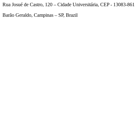
Rua Josué de Castro, 120 – Cidade Universitária, CEP - 13083-861
Barão Geraldo, Campinas – SP, Brazil
Link para o Facebook
Link para o Twitter
Link para o Linkedin