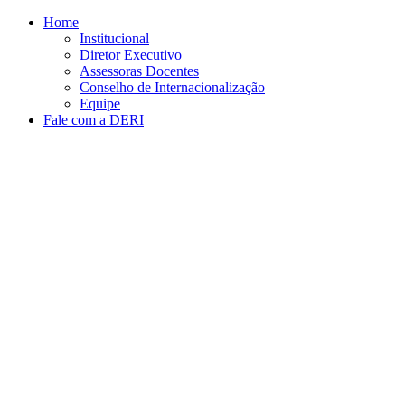
Conteúdo principal
Menu principal
Rodapé
Home
Institucional
Diretor Executivo
Assessoras Docentes
Conselho de Internacionalização
Equipe
Fale com a DERI
Aumentar fonte
Diminuir fonte