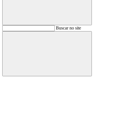
Buscar
Buscar no site
Buscar
Aumentar fonte
Diminuir fonte