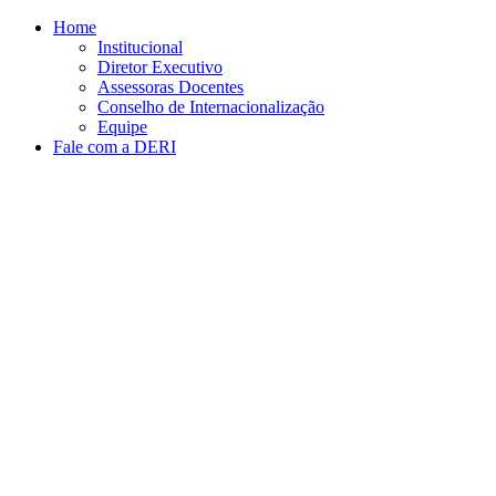
Conteúdo principal
Menu principal
Rodapé
Home
Institucional
Diretor Executivo
Assessoras Docentes
Conselho de Internacionalização
Equipe
Fale com a DERI
Aumentar fonte
Diminuir fonte