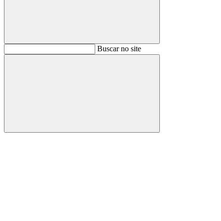
Buscar
Buscar no site
Buscar
Aumentar fonte
Diminuir fonte