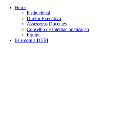
Conteúdo principal
Menu principal
Rodapé
Home
Institucional
Diretor Executivo
Assessoras Docentes
Conselho de Internacionalização
Equipe
Fale com a DERI
Aumentar fonte
Diminuir fonte