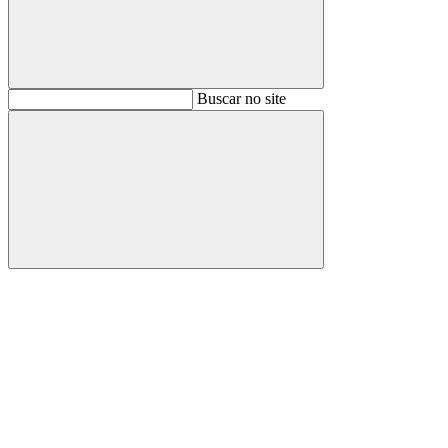
Buscar
Buscar no site
Buscar
Aumentar fonte
Diminuir fonte