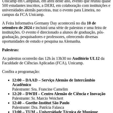
Unicamp em Campinas, em abril deste ano, evento que reuniu quase
500 estudantes inscritos, a DERI, em colaboração com instituições e
universidades alemãs parceiras, traz o evento para Limeira, no
campus da FCA Unicamp.
A Feira Informativa Germany Day acontecerá no dia
10 de
setembro de 2024
e incluirá uma série de palestras e uma feira de
instituições. O evento é direcionado a alunos de graduação, pós-
graduação, pesquisadores e professores, oferecendo diversas
oportunidades de estudo e pesquisa na Alemanha.
Palestras:
As palestras ocorrerão das 12h às 13h30 no
Auditório UL12
da
Faculdade de Ciências Aplicadas (FCA), Unicamp.
Confira a programação:
12:00 – DAAD – Serviço Alemão de Intercâmbio
Acadêmico
Palestrante: Sra. Francine Camelim
12:20 – DWIH – Centro Alemão de Ciência e Inovação
Palestrante: Sr. Marcio Weichert
12:40 – Goethe-Institut São Paulo
Palestrante: Dra. Patrícia Falasca
13:00 – TUM – Universidade Técnica de Munique