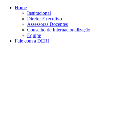
Conteúdo principal
Menu principal
Rodapé
Home
Institucional
Diretor Executivo
Assessoras Docentes
Conselho de Internacionalização
Equipe
Fale com a DERI
Aumentar fonte
Diminuir fonte