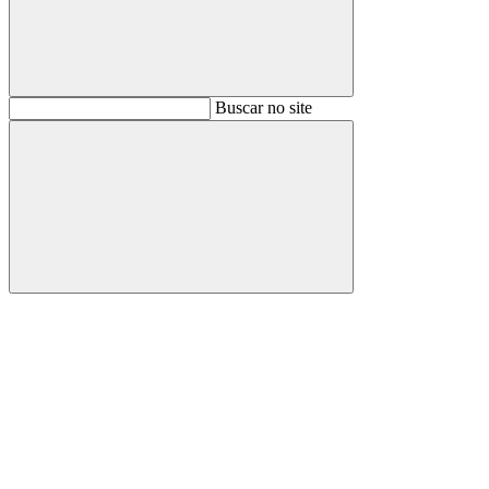
Buscar
Buscar no site
Buscar
Aumentar fonte
Diminuir fonte