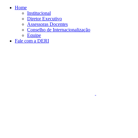
Conteúdo principal
Menu principal
Rodapé
Home
Institucional
Diretor Executivo
Assessoras Docentes
Conselho de Internacionalização
Equipe
Fale com a DERI
Aumentar fonte