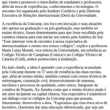
que visem a promover o intercâmbio de estudantes e professores,
além da troca de experiências, conhecimentos e tecnologias. O
encontro foi organizado pelo Instituto Confúcio e pela Diretoria
Executiva de Relações Internacionais (Deri) da Universidade.
A excelência da Unicamp, seu foco em inovação e suas atuações
não apenas na graduação e na pós-graduação, mas também no
ensino técnico, foram determinantes para que fosse escolhida pela
comitiva chinesa para esta iniciar seu roteiro pela América do Sul.
“Esse interesse vem de encontro à nossa expectativa de
internacionalizar o ensino nos nossos colégios”, explica a professora
Maria Luiza Moretti, vice-reitora da Universidade, em referência ao
Colégio Técnico de Campinas (Cotuca) e ao Colégio Técnico de
Limeira (Cotil), ambos pertencentes à instituição.
Do lado chinês, a ideia é aprender com a experiência acumulada
pela Unicamp durante os 57 anos de existência das duas escolas,
que, além de ensino médio, também contam com cursos técnicos de
enfermagem, construção civil, desenvolvimento de sistemas,
mecânica e processos de qualidade, entre outros. Integrante da
comitiva de Pequim, Xu Jianshu conta que o ensino técnico ainda é
um setor incipiente na capital chinesa. Sua expectativa é estabelecer
um diálogo com os colégios da Unicamp para que possam,
futuramente, desenvolver a área. “Esperamos que essa troca sirva de
incentivo. Queremos dar uma educação diferenciada, que seja um