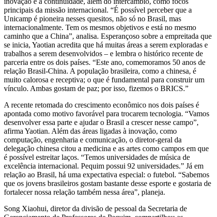
inovação e a continuidade, além do intercâmbio, como focos
principais da missão internacional. “É possível perceber que a
Unicamp é pioneira nesses quesitos, não só no Brasil, mas
internacionalmente. Tem os mesmos objetivos e está no mesmo
caminho que a China”, analisa. Esperançoso sobre a empreitada que
se inicia, Yaotian acredita que há muitas áreas a serem exploradas e
trabalhos a serem desenvolvidos – e lembra o histórico recente de
parceria entre os dois países. “Este ano, comemoramos 50 anos de
relação Brasil-China. A população brasileira, como a chinesa, é
muito calorosa e receptiva; o que é fundamental para construir um
vínculo. Ambas gostam de paz; por isso, fizemos o BRICS.”
A recente retomada do crescimento econômico nos dois países é
apontada como motivo favorável para trocarem tecnologia. “Vamos
desenvolver essa parte e ajudar o Brasil a crescer nesse campo”,
afirma Yaotian. Além das áreas ligadas à inovação, como
computação, engenharia e comunicação, o diretor-geral da
delegação chinesa citou a medicina e as artes como campos em que
é possível estreitar laços. “Temos universidades de música de
excelência internacional. Pequim possui 92 universidades.” Já em
relação ao Brasil, há uma expectativa especial: o futebol. “Sabemos
que os jovens brasileiros gostam bastante desse esporte e gostaria de
fortalecer nossa relação também nessa área”, planeja.
Song Xiaohui, diretor da divisão de pessoal da Secretaria de