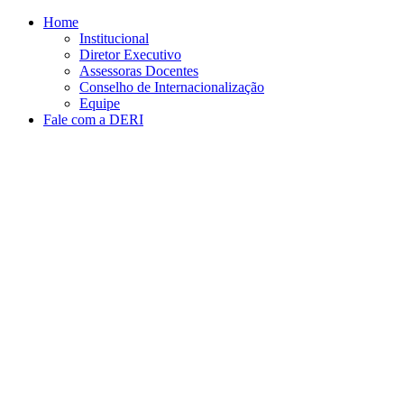
Conteúdo principal
Menu principal
Rodapé
Home
Institucional
Diretor Executivo
Assessoras Docentes
Conselho de Internacionalização
Equipe
Fale com a DERI
Aumentar fonte
Diminuir fonte