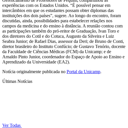
Gerenciamento de Professores de Pequim, compartilhou as
experiências com os Estados Unidos. “É possível pensar em
intercâmbios em que os estudantes possam obter diplomas das
instituições dos dois países”, sugere. Ao longo do encontro, foram
discutidas, ainda, possibilidades para estabelecer relações nos
campos da medicina e do ensino à distância. A reunião contou com
as participações também do pró-reitor de Graduação, Ivan Toro e
dos diretores do Cotil e do Cotuca, Augusto da Silveira e Luiz
Seabra Junior; de Rafael Dias, assessor da Deri; de Bruno de Conti,
diretor brasileiro do Instituto Confúcio; de Gustavo Tenório, docente
da Faculdade de Ciências Médicas (FCM) da Unicamp; e de
Arnaldo Pinto Junior, coordenador do Espaço de Apoio ao Ensino e
Aprendizado da Universidade (EA2).
Notícia originalmente publicada no
Portal da Unicamp
.
Últimas Notícias
Ver Todas