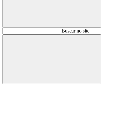
Buscar
Buscar no site
Buscar
Aumentar fonte
Diminuir fonte